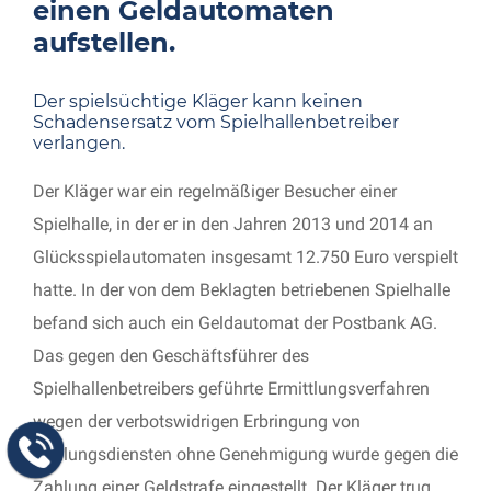
einen Geldautomaten
aufstellen.
Der spielsüchtige Kläger kann keinen
Schadensersatz vom Spielhallenbetreiber
verlangen.
Der Kläger war ein regelmäßiger Besucher einer
Spielhalle, in der er in den Jahren 2013 und 2014 an
Glücksspielautomaten insgesamt 12.750 Euro verspielt
hatte. In der von dem Beklagten betriebenen Spielhalle
befand sich auch ein Geldautomat der Postbank AG.
Das gegen den Geschäftsführer des
Spielhallenbetreibers geführte Ermittlungsverfahren
wegen der verbotswidrigen Erbringung von
Zahlungsdiensten ohne Genehmigung wurde gegen die
Zahlung einer Geldstrafe eingestellt. Der Kläger trug