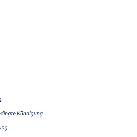
g
edingte Kündigung
ung