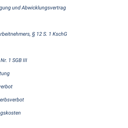
gung und Abwicklungsvertrag
rbeitnehmers, § 12 S. 1 KschG
Nr. 1 SGB III
htung
verbot
erbsverbot
ngskosten