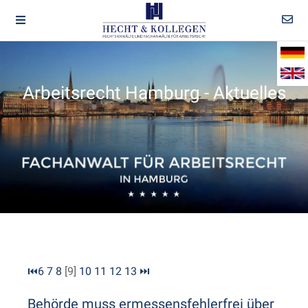
Arbeitsrecht Hamburg - Aktuelles
⏮
6
7
8
[9]
10
11
12
13
⏭
Behörde muss ermessensfehlerfrei über