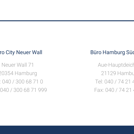
ro City Neuer Wall
Büro Hamburg Süd
Neuer Wall 71
Aue-Hauptdeic
20354 Hamburg
21129 Hambu
: 040 / 300 68 71 0
Tel: 040 / 74 21
 040 / 300 68 71 999
Fax: 040 / 74 21