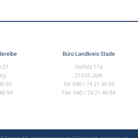
erelbe
Büro Landkreis Stade
h 21
Ostfeld 11a
rg
21635 Jork
 46 95
Tel: 040 / 74 21 46 95
 46 94
Fax: 040 / 74 21 46 94