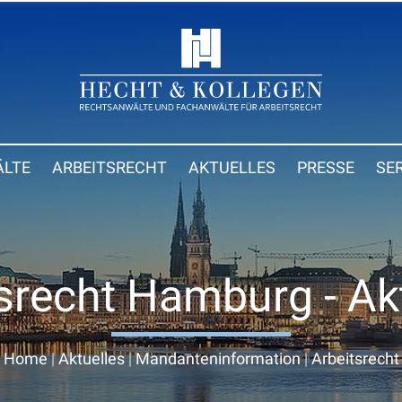
LTE
ARBEITSRECHT
AKTUELLES
PRESSE
SE
srecht Hamburg - Ak
Home
|
Aktuelles
|
Mandanteninformation
|
Arbeitsrecht