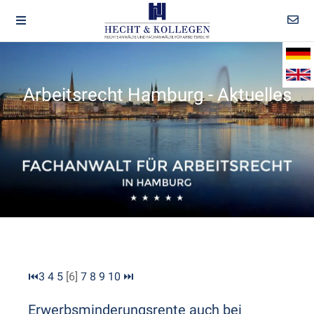
Arbeitsrecht Hamburg - Aktuelles
⏮
3
4
5
[6]
7
8
9
10
⏭
Erwerbsminderungsrente auch bei